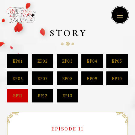
STORY
EP01
EP02
EP03
EP04
EP05
EP06
EP07
EP08
EP09
EP10
EP11
EP12
EP13
EPISODE 11