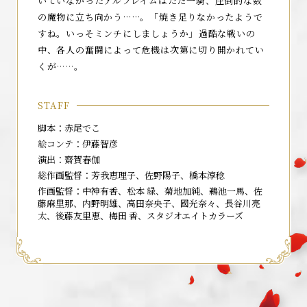
いていなかったアルフレイムはただ一騎、圧倒的な数
ONAIR
の魔物に立ち向かう……。「焼き足りなかったようで
すね。いっそミンチにしましょうか」――過酷な戦いの
INTRODUCTION
中、各人の奮闘によって危機は次第に切り開かれてい
くが……。
STORY
CAST&STAFF
STAFF
CHARACTER
脚本：赤尾でこ
絵コンテ：伊藤智彦
BOOKS
演出：齋賀春伽
総作画監督：芳我恵理子、佐野陽子、橋本淳稔
MUSIC
作画監督：中神有香、松本 緑、菊地加純、鵜池一馬、佐
Blu-ray&DVD
藤麻里那、内野明雄、高田奈央子、國光奈々、長谷川亮
太、後藤友里恵、梅田 香、スタジオエイトカラーズ
SPECIAL
GOODS・TIEUP
OFFICIAL X