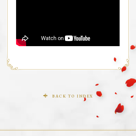
TOP
MOVIE
NEWS
ONAIR
INTRODUCTION
STORY
BACK TO INDEX
CAST&STAFF
CHARACTER
BOOKS