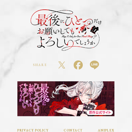
MUSIC
Blu-ray&DVD
SPECIAL
GOODS・TIEUP
OFFICIAL X
SHARE
PRIVACY POLICY
CONTACT
ANIPLEX