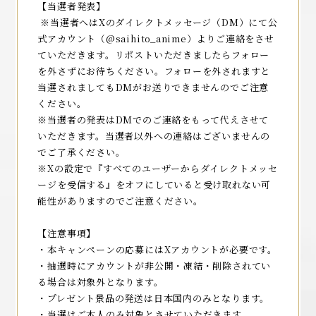
【当選者発表】
※当選者へはXのダイレクトメッセージ（DM）にて公
式アカウント（@saihito_anime）よりご連絡をさせ
ていただきます。リポストいただきましたらフォロー
を外さずにお待ちください。フォローを外されますと
当選されましてもDMがお送りできませんのでご注意
ください。
※当選者の発表はDMでのご連絡をもって代えさせて
いただきます。当選者以外への連絡はございませんの
でご了承ください。
TOP
※Xの設定で『すべてのユーザーからダイレクトメッセ
ージを受信する』をオフにしていると受け取れない可
MOVIE
能性がありますのでご注意ください。
NEWS
【注意事項】
ONAIR
・本キャンペーンの応募にはXアカウントが必要です。
・抽選時にアカウントが非公開・凍結・削除されてい
INTRODUCTION
る場合は対象外となります。
STORY
・プレゼント景品の発送は日本国内のみとなります。
・当選はご本人のみ対象とさせていただきます。