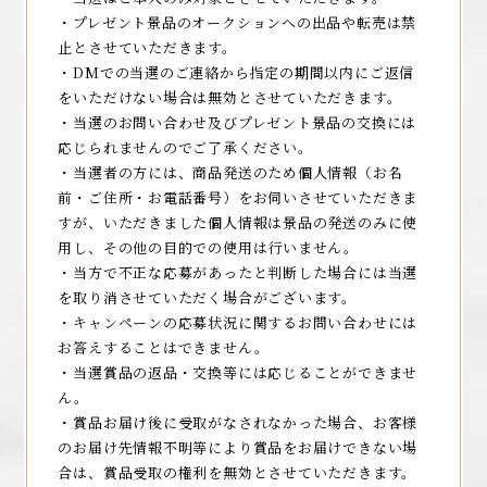
CAST&STAFF
・プレゼント景品のオークションへの出品や転売は禁
止とさせていただきます。
CHARACTER
・DMでの当選のご連絡から指定の期間以内にご返信
をいただけない場合は無効とさせていただきます。
BOOKS
・当選のお問い合わせ及びプレゼント景品の交換には
MUSIC
応じられませんのでご了承ください。
・当選者の方には、商品発送のため個人情報（お名
Blu-ray&DVD
前・ご住所・お電話番号）をお伺いさせていただきま
すが、いただきました個人情報は景品の発送のみに使
SPECIAL
用し、その他の目的での使用は行いません。
GOODS・TIEUP
・当方で不正な応募があったと判断した場合には当選
を取り消させていただく場合がございます。
OFFICIAL X
・キャンペーンの応募状況に関するお問い合わせには
お答えすることはできません。
・当選賞品の返品・交換等には応じることができませ
ん。
・賞品お届け後に受取がなされなかった場合、お客様
のお届け先情報不明等により賞品をお届けできない場
合は、賞品受取の権利を無効とさせていただきます。