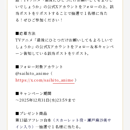
いでしょうか」の公式Xアカウントをフォローの上、該
当ポストをリポストすることで抽選で１名様に当た
る！ぜひご参加ください！
■応募方法
TVアニメ「最後にひとつだけお願いしてもよろしいで
しょうか」の公式Xアカウントをフォロー＆本キャンペ
ーン告知している該当ポストをリポスト。
■フォロー対象アカウント
@saihito_anime（
https://x.com/saihito_anime
）
■キャンペーン期間
～2025年12月31日(水)23:59まで
■プレゼント商品
第13話アフレコ台本
（スカーレット
役・瀬戸麻沙美サ
イン入り
）
…抽選で１名様に当たる。