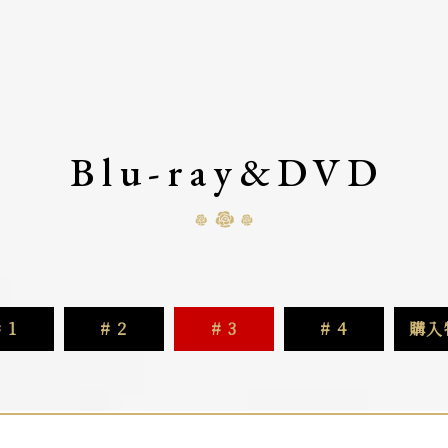
Blu-ray&DVD
 1
# 2
# 3
# 4
購入