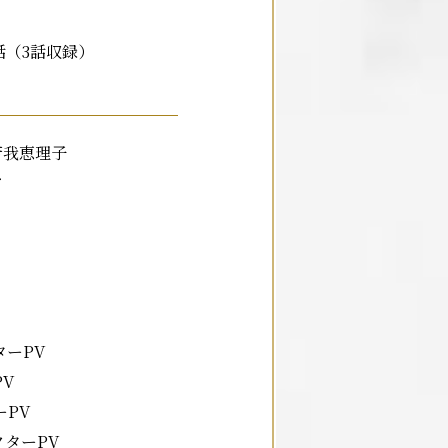
話（3話収録）
芳我恵理子
ス
ターPV
V
ーPV
クターPV