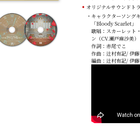
オリジナルサウンドトラ
・キャラクターソング
「Bloody Scarlet」
歌唱：スカーレット
ン（CV.瀬戸麻沙美）
作詞：赤尾でこ
作曲：辻村有記/ 伊
編曲：辻村有記/ 伊