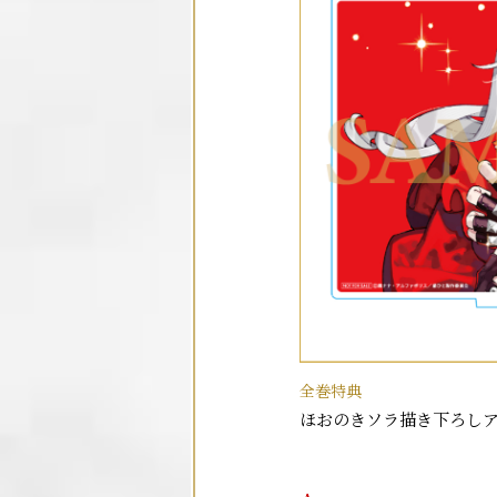
全巻特典
ほおのきソラ描き下ろし