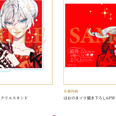
全巻特典
アクリルスタンド
ほおのきソラ描き下ろし6PW