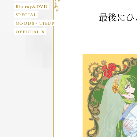
Blu-ray&DVD
最後にひ
SPECIAL
GOODS・TIEUP
OFFICIAL X