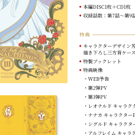
本編DISC1枚＋CD1枚
収録話数：第7話～第9
特典
キャラクターデザイン
描き下ろし三方背ケー
特製ブックレット
特典映像
・WEB予告
・第2弾PV
・第3弾PV
・レオナルド キャラク
・ナナカ キャラクターP
・シグルド キャラクタ
・アルフレイム キャラ