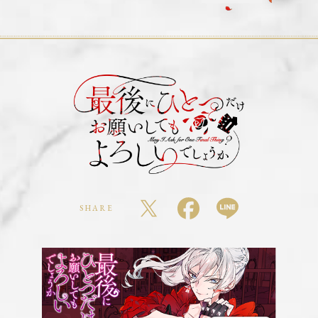
MUSIC
Blu-ray&DVD
SPECIAL
GOODS・TIEUP
OFFICIAL X
SHARE