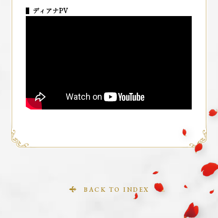
▌
ディアナPV
TOP
MOVIE
NEWS
ONAIR
INTRODUCTION
STORY
CAST&STAFF
BACK TO INDEX
CHARACTER
BOOKS